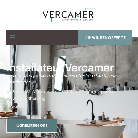
IK WIL EEN OFFERTE
Installateur Vercamer
Een dringend probleem of u wilt een offerte? U kan bij ons
terecht voor
Sanitair
Verwarming
Ventilatie
Warmtepompen
Waterontharding
Contacteer ons