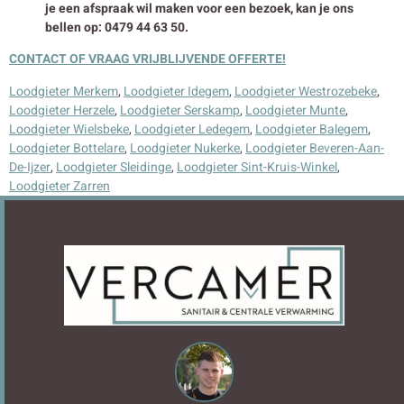
je een afspraak wil maken voor een bezoek, kan je ons
bellen op: 0479 44 63 50.
CONTACT OF VRAAG VRIJBLIJVENDE OFFERTE!
Loodgieter Merkem
,
Loodgieter Idegem
,
Loodgieter Westrozebeke
,
Loodgieter Herzele
,
Loodgieter Serskamp
,
Loodgieter Munte
,
Loodgieter Wielsbeke
,
Loodgieter Ledegem
,
Loodgieter Balegem
,
Loodgieter Bottelare
,
Loodgieter Nukerke
,
Loodgieter Beveren-Aan-
De-Ijzer
,
Loodgieter Sleidinge
,
Loodgieter Sint-Kruis-Winkel
,
Loodgieter Zarren