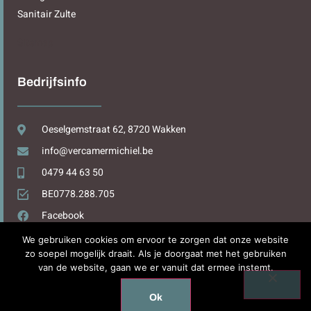
Sanitair Zulte
Sitemap
Bedrijfsinfo
Oeselgemstraat 62, 8720 Wakken
info@vercamermichiel.be
0479 44 63 50
BE0778.288.705
Facebook
We gebruiken cookies om ervoor te zorgen dat onze website
zo soepel mogelijk draait. Als je doorgaat met het gebruiken
van de website, gaan we er vanuit dat ermee instemt.
Design by
WPDesign.be
Ok
Copyright © 2025. All rights reserved.