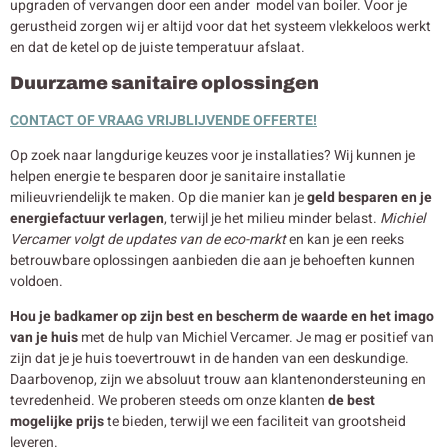
upgraden of vervangen door een ander model van boiler. Voor je
gerustheid zorgen wij er altijd voor dat het systeem vlekkeloos werkt
en dat de ketel op de juiste temperatuur afslaat.
Duurzame sanitaire oplossingen
CONTACT OF VRAAG VRIJBLIJVENDE OFFERTE!
Op zoek naar langdurige keuzes voor je installaties? Wij kunnen je
helpen energie te besparen door je sanitaire installatie
milieuvriendelijk te maken. Op die manier kan je
geld besparen en je
energiefactuur verlagen
, terwijl je het milieu minder belast.
Michiel
Vercamer volgt de updates van de eco-markt
en kan je een reeks
betrouwbare oplossingen aanbieden die aan je behoeften kunnen
voldoen.
Hou je badkamer op zijn best en bescherm de waarde en het imago
van je huis
met de hulp van Michiel Vercamer. Je mag er positief van
zijn dat je je huis toevertrouwt in de handen van een deskundige.
Daarbovenop, zijn we absoluut trouw aan klantenondersteuning en
tevredenheid. We proberen steeds om onze klanten
de best
mogelijke prijs
te bieden, terwijl we een faciliteit van grootsheid
leveren.