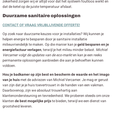
zekerheid zorgen wij er altijd voor dat het systeem foutloos werkt en
dat de ketel op de juiste temperatuur afslaat.
Duurzame sanitaire oplossingen
CONTACT OF VRAAG VRIJBLIJVENDE OFFERTE!
Op zoek naar duurzame keuzes voor je installaties? Wij kunnen je
helpen energie te besparen door je sanitaire installatie
milieuvriendelijk te maken. Op die manier kan je
geld besparen en je
energiefactuur verlagen
, terwijl je het milieu minder belast.
Michiel
Vercamer volgt de updates van de eco-markt
en kan je een reeks
permanente oplossingen aanbieden die aan je behoeften kunnen
voldoen.
Hou je badkamer op zijn best en bescherm de waarde en het imago
van je huis
met de adviezen van Michiel Vercamer. Je mag er gerust
van zijn dat je je huis toevertrouwt in de handen van een vakman.
Daarbovenop, zijn we absoluut trouwhartig aan
klantenondersteuning en tevredenheid. We proberen steeds om onze
klanten
de best mogelijke prijs
te bieden, terwijl we een dienst van
grootsheid leveren.