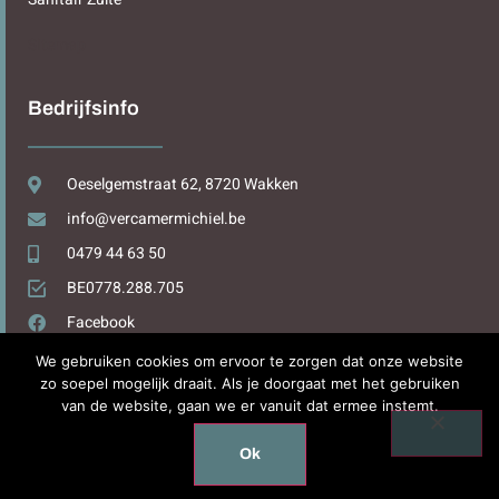
Sitemap
Bedrijfsinfo
Oeselgemstraat 62, 8720 Wakken
info@vercamermichiel.be
0479 44 63 50
BE0778.288.705
Facebook
We gebruiken cookies om ervoor te zorgen dat onze website
zo soepel mogelijk draait. Als je doorgaat met het gebruiken
van de website, gaan we er vanuit dat ermee instemt.
Design by
WPDesign.be
Ok
Copyright © 2025. All rights reserved.