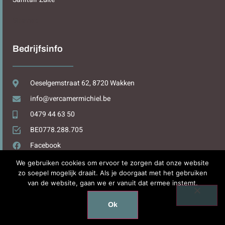
Sitemap
Bedrijfsinfo
Oeselgemstraat 62, 8720 Wakken
info@vercamermichiel.be
0479 44 63 50
BE0778.288.705
Facebook
We gebruiken cookies om ervoor te zorgen dat onze website
zo soepel mogelijk draait. Als je doorgaat met het gebruiken
van de website, gaan we er vanuit dat ermee instemt.
Design by
WPDesign.be
Ok
Copyright © 2025. All rights reserved.