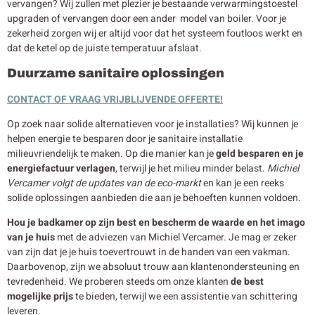
vervangen? Wij zullen met plezier je bestaande verwarmingstoestel
upgraden of vervangen door een ander model van boiler. Voor je
zekerheid zorgen wij er altijd voor dat het systeem foutloos werkt en
dat de ketel op de juiste temperatuur afslaat.
Duurzame sanitaire oplossingen
CONTACT OF VRAAG VRIJBLIJVENDE OFFERTE!
Op zoek naar solide alternatieven voor je installaties? Wij kunnen je
helpen energie te besparen door je sanitaire installatie
milieuvriendelijk te maken. Op die manier kan je
geld besparen en je
energiefactuur verlagen
, terwijl je het milieu minder belast.
Michiel
Vercamer volgt de updates van de eco-markt
en kan je een reeks
solide oplossingen aanbieden die aan je behoeften kunnen voldoen.
Hou je badkamer op zijn best en bescherm de waarde en het imago
van je huis
met de adviezen van Michiel Vercamer. Je mag er zeker
van zijn dat je je huis toevertrouwt in de handen van een vakman.
Daarbovenop, zijn we absoluut trouw aan klantenondersteuning en
tevredenheid. We proberen steeds om onze klanten
de best
mogelijke prijs
te bieden, terwijl we een assistentie van schittering
leveren.