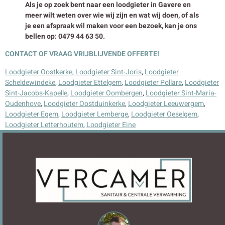
Als je op zoek bent naar een loodgieter in Gavere en
meer wilt weten over wie wij zijn en wat wij doen, of als
je een afspraak wil maken voor een bezoek, kan je ons
bellen op: 0479 44 63 50.
CONTACT OF VRAAG VRIJBLIJVENDE OFFERTE!
Loodgieter Oostkerke
,
Loodgieter Sint-Joris
,
Loodgieter
Scheldewindeke
,
Loodgieter Ettelgem
,
Loodgieter Pollare
,
Loodgieter
Sint-Jacobs-Kapelle
,
Loodgieter Oombergen
,
Loodgieter Sint-Maria-
Oudenhove
,
Loodgieter Oostduinkerke
,
Loodgieter Leeuwergem
,
Loodgieter Egem
,
Loodgieter Lemberge
,
Loodgieter Oeselgem
,
Loodgieter Letterhoutem
,
Loodgieter Eine