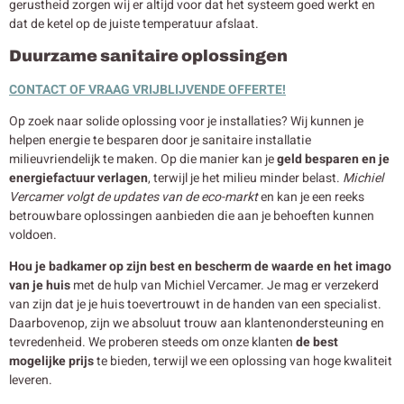
gerustheid zorgen wij er altijd voor dat het systeem goed werkt en
dat de ketel op de juiste temperatuur afslaat.
Duurzame sanitaire oplossingen
CONTACT OF VRAAG VRIJBLIJVENDE OFFERTE!
Op zoek naar solide oplossing voor je installaties? Wij kunnen je
helpen energie te besparen door je sanitaire installatie
milieuvriendelijk te maken. Op die manier kan je
geld besparen en je
energiefactuur verlagen
, terwijl je het milieu minder belast.
Michiel
Vercamer volgt de updates van de eco-markt
en kan je een reeks
betrouwbare oplossingen aanbieden die aan je behoeften kunnen
voldoen.
Hou je badkamer op zijn best en bescherm de waarde en het imago
van je huis
met de hulp van Michiel Vercamer. Je mag er verzekerd
van zijn dat je je huis toevertrouwt in de handen van een specialist.
Daarbovenop, zijn we absoluut trouw aan klantenondersteuning en
tevredenheid. We proberen steeds om onze klanten
de best
mogelijke prijs
te bieden, terwijl we een oplossing van hoge kwaliteit
leveren.