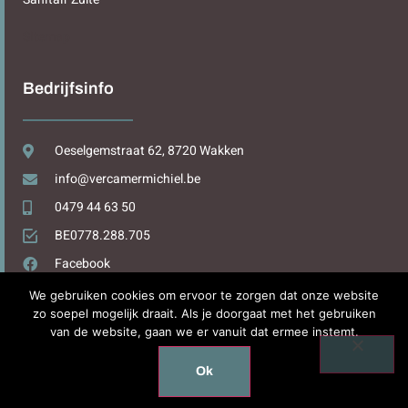
Sitemap
Bedrijfsinfo
Oeselgemstraat 62, 8720 Wakken
info@vercamermichiel.be
0479 44 63 50
BE0778.288.705
Facebook
We gebruiken cookies om ervoor te zorgen dat onze website
zo soepel mogelijk draait. Als je doorgaat met het gebruiken
van de website, gaan we er vanuit dat ermee instemt.
Design by
WPDesign.be
Ok
Copyright © 2025. All rights reserved.