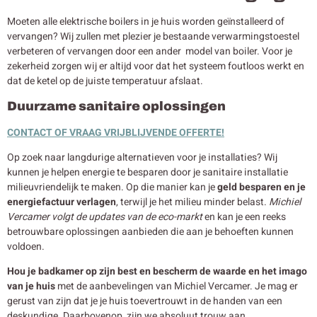
Moeten alle elektrische boilers in je huis worden geïnstalleerd of
vervangen? Wij zullen met plezier je bestaande verwarmingstoestel
verbeteren of vervangen door een ander model van boiler. Voor je
zekerheid zorgen wij er altijd voor dat het systeem foutloos werkt en
dat de ketel op de juiste temperatuur afslaat.
Duurzame sanitaire oplossingen
CONTACT OF VRAAG VRIJBLIJVENDE OFFERTE!
Op zoek naar langdurige alternatieven voor je installaties? Wij
kunnen je helpen energie te besparen door je sanitaire installatie
milieuvriendelijk te maken. Op die manier kan je
geld besparen en je
energiefactuur verlagen
, terwijl je het milieu minder belast.
Michiel
Vercamer volgt de updates van de eco-markt
en kan je een reeks
betrouwbare oplossingen aanbieden die aan je behoeften kunnen
voldoen.
Hou je badkamer op zijn best en bescherm de waarde en het imago
van je huis
met de aanbevelingen van Michiel Vercamer. Je mag er
gerust van zijn dat je je huis toevertrouwt in de handen van een
deskundige. Daarbovenop, zijn we absoluut trouw aan