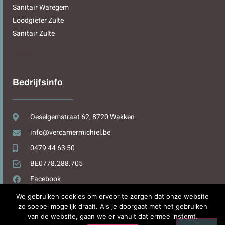
Sanitair Waregem
Loodgieter Zulte
Sanitair Zulte
Sitemap
Bedrijfsinfo
Oeselgemstraat 62, 8720 Wakken
info@vercamermichiel.be
0479 44 63 50
BE0778.288.705
Facebook
We gebruiken cookies om ervoor te zorgen dat onze website
zo soepel mogelijk draait. Als je doorgaat met het gebruiken
van de website, gaan we er vanuit dat ermee instemt.
Design by
WPDesign.be