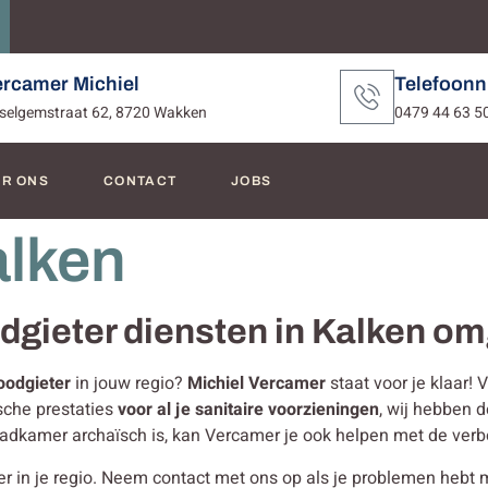
ercamer Michiel
Telefoon
selgemstraat 62, 8720 Wakken
0479 44 63 5
R ONS
CONTACT
JOBS
alken
odgieter diensten in Kalken o
oodgieter
in jouw regio?
Michiel Vercamer
staat voor je klaar!
sche prestaties
voor al je sanitaire voorzieningen
, wij hebben d
 badkamer archaïsch is, kan Vercamer je ook helpen met de ve
n je regio. Neem contact met ons op als je problemen hebt met j