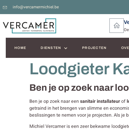
info@vercamermichiel.be
V
Oe
HOME
DIENSTEN
PROJECTEN
OVE
Loodgieter K
Ben je op zoek naar lo
Ben je op zoek naar een
sanitair installateur
of
l
getraind in het brengen van slimme en economi
beslissingen te nemen voor je projecten. Als je
Michiel Vercamer is een zeer bekwame loodgieter i