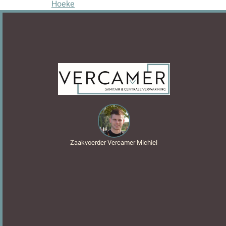
Hoeke
Zaakvoerder Vercamer Michiel