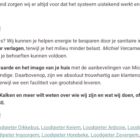
id zorgen wij er altijd voor dat het systeem uistekend werkt en 
!
es? Wij kunnen je helpen energie te besparen door je sanitaire i
ur verlagen
, terwijl je het milieu minder belast.
Michiel Vercamer
 je behoeften kunnen voldoen.
aarde en het imago van je huis
met de aanbevelingen van Michi
undige. Daarbovenop, zijn we absoluut trouwhartig aan klanten
erwijl we een faciliteit van grootsheid leveren.
 Kalken en meer wilt weten over wie wij zijn en wat wij doen, 
50.
!
odgieter Dikkebus
,
Loodgieter Keiem
,
Loodgieter Ardooie
,
Loodg
dgieter Ingooigem
,
Loodgieter Horebeke
,
Loodgieter Zevergem