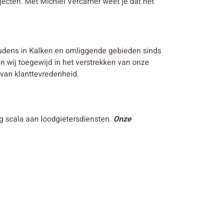
jecten. Met Michiel Vercamer weet je dat het
udens in Kalken en omliggende gebieden sinds
jn wij toegewijd in het verstrekken van onze
 van klanttevredenheid.
 scala aan loodgietersdiensten.
Onze