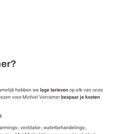
mer?
namelijk hebben we
lage tarieven
op elk van onze
 kiezen voor Michiel Vercamer
bespaar je kosten
n
warmings-, ventilatie-, waterbehandelings-,