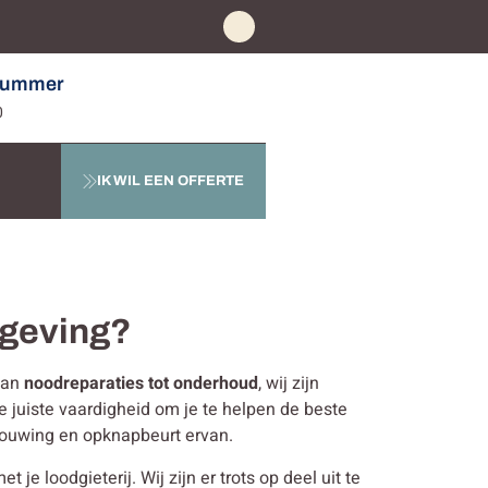
nummer
0
IK WIL EEN OFFERTE
mgeving?
 Van
noodreparaties tot onderhoud
, wij zijn
e juiste vaardigheid om je te helpen de beste
rbouwing en opknapbeurt ervan.
e loodgieterij. Wij zijn er trots op deel uit te