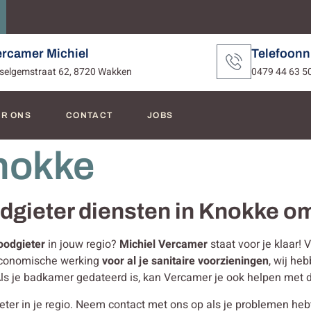
ercamer Michiel
Telefoon
selgemstraat 62, 8720 Wakken
0479 44 63 5
R ONS
CONTACT
JOBS
nokke
odgieter diensten in Knokke 
oodgieter
in jouw regio?
Michiel Vercamer
staat voor je klaar!
 economische werking
voor al je sanitaire voorzieningen
, wij he
Als je badkamer gedateerd is, kan Vercamer je ook helpen met 
r in je regio. Neem contact met ons op als je problemen hebt met