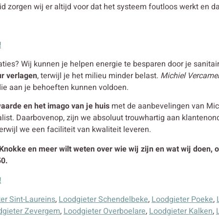
d zorgen wij er altijd voor dat het systeem foutloos werkt en da
!
ties? Wij kunnen je helpen energie te besparen door je sanitaire
ur verlagen
, terwijl je het milieu minder belast.
Michiel Vercamer
ie aan je behoeften kunnen voldoen.
aarde en het imago van je huis
met de aanbevelingen van Michi
alist. Daarbovenop, zijn we absoluut trouwhartig aan klanteno
erwijl we een faciliteit van kwaliteit leveren.
 Knokke en meer wilt weten over wie wij zijn en wat wij doen, 
50.
!
er Sint-Laureins
,
Loodgieter Schendelbeke
,
Loodgieter Poeke
,
dgieter Zevergem
,
Loodgieter Overboelare
,
Loodgieter Kalken
,