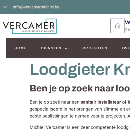
info@vercamermichiel.be
V
Oe
HOME
DIENSTEN
PROJECTEN
OVE
Loodgieter K
Ben je op zoek naar lo
Ben je op zoek naar een
sanitair installateur
of
l
gespecialiseerd in het brengen van slimme en
beste beslissingen te nemen voor je projecten. 
Michiel Vercamer is een zeer competente loodgiete