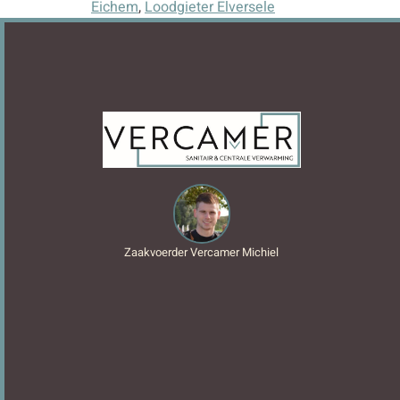
Eichem
,
Loodgieter Elversele
Zaakvoerder Vercamer Michiel