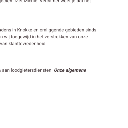
jecten. Met Michiel Vercamer weet je dat het
oudens in Knokke en omliggende gebieden sinds
jn wij toegewijd in het verstrekken van onze
 van klanttevredenheid.
a aan loodgietersdiensten.
Onze algemene