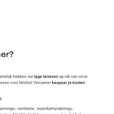
mer?
namelijk hebben we
lage tarieven
op elk van onze
 kiezen voor Michiel Vercamer
bespaar je kosten
n
warmings-, ventilatie-, waterbehandelings-,