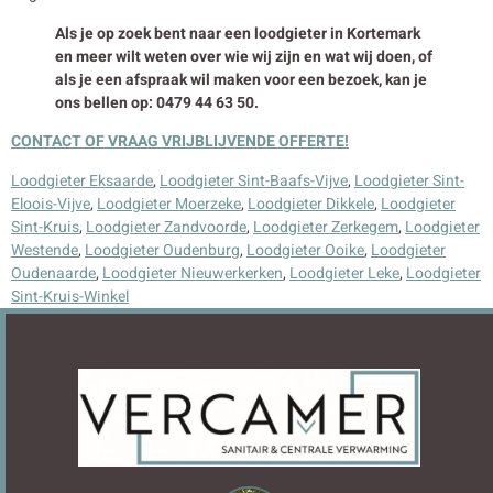
Als je op zoek bent naar een loodgieter in Kortemark
en meer wilt weten over wie wij zijn en wat wij doen, of
als je een afspraak wil maken voor een bezoek, kan je
ons bellen op: 0479 44 63 50.
CONTACT OF VRAAG VRIJBLIJVENDE OFFERTE!
Loodgieter Eksaarde
,
Loodgieter Sint-Baafs-Vijve
,
Loodgieter Sint-
Eloois-Vijve
,
Loodgieter Moerzeke
,
Loodgieter Dikkele
,
Loodgieter
Sint-Kruis
,
Loodgieter Zandvoorde
,
Loodgieter Zerkegem
,
Loodgieter
Westende
,
Loodgieter Oudenburg
,
Loodgieter Ooike
,
Loodgieter
Oudenaarde
,
Loodgieter Nieuwerkerken
,
Loodgieter Leke
,
Loodgieter
Sint-Kruis-Winkel