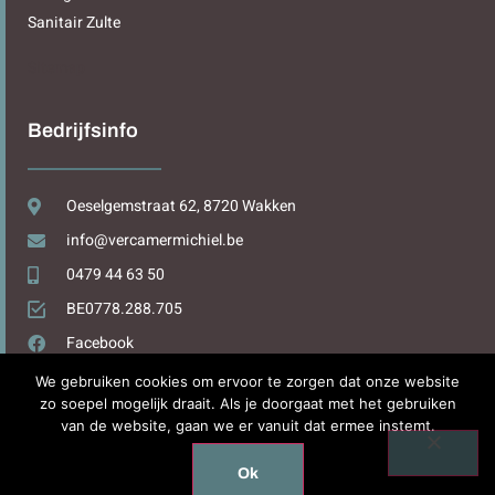
Sanitair Zulte
Sitemap
Bedrijfsinfo
Oeselgemstraat 62, 8720 Wakken
info@vercamermichiel.be
0479 44 63 50
BE0778.288.705
Facebook
We gebruiken cookies om ervoor te zorgen dat onze website
zo soepel mogelijk draait. Als je doorgaat met het gebruiken
van de website, gaan we er vanuit dat ermee instemt.
Design by
WPDesign.be
Ok
Copyright © 2025. All rights reserved.