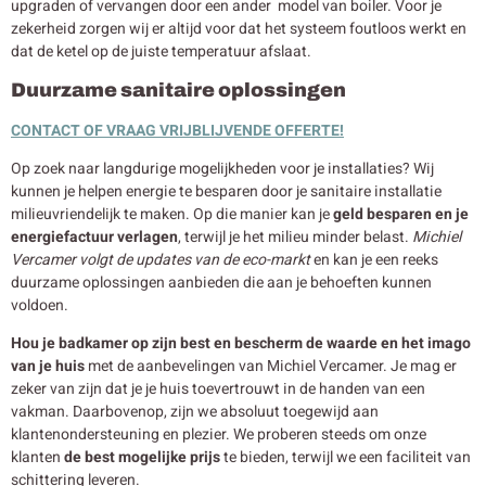
upgraden of vervangen door een ander model van boiler. Voor je
zekerheid zorgen wij er altijd voor dat het systeem foutloos werkt en
dat de ketel op de juiste temperatuur afslaat.
Duurzame sanitaire oplossingen
CONTACT OF VRAAG VRIJBLIJVENDE OFFERTE!
Op zoek naar langdurige mogelijkheden voor je installaties? Wij
kunnen je helpen energie te besparen door je sanitaire installatie
milieuvriendelijk te maken. Op die manier kan je
geld besparen en je
energiefactuur verlagen
, terwijl je het milieu minder belast.
Michiel
Vercamer volgt de updates van de eco-markt
en kan je een reeks
duurzame oplossingen aanbieden die aan je behoeften kunnen
voldoen.
Hou je badkamer op zijn best en bescherm de waarde en het imago
van je huis
met de aanbevelingen van Michiel Vercamer. Je mag er
zeker van zijn dat je je huis toevertrouwt in de handen van een
vakman. Daarbovenop, zijn we absoluut toegewijd aan
klantenondersteuning en plezier. We proberen steeds om onze
klanten
de best mogelijke prijs
te bieden, terwijl we een faciliteit van
schittering leveren.