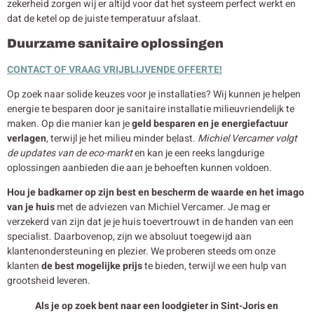
zekerheid zorgen wij er altijd voor dat het systeem perfect werkt en
dat de ketel op de juiste temperatuur afslaat.
Duurzame sanitaire oplossingen
CONTACT OF VRAAG VRIJBLIJVENDE OFFERTE!
Op zoek naar solide keuzes voor je installaties? Wij kunnen je helpen
energie te besparen door je sanitaire installatie milieuvriendelijk te
maken. Op die manier kan je
geld besparen en je energiefactuur
verlagen
, terwijl je het milieu minder belast.
Michiel Vercamer volgt
de updates van de eco-markt
en kan je een reeks langdurige
oplossingen aanbieden die aan je behoeften kunnen voldoen.
Hou je badkamer op zijn best en bescherm de waarde en het imago
van je huis
met de adviezen van Michiel Vercamer. Je mag er
verzekerd van zijn dat je je huis toevertrouwt in de handen van een
specialist. Daarbovenop, zijn we absoluut toegewijd aan
klantenondersteuning en plezier. We proberen steeds om onze
klanten
de best mogelijke prijs
te bieden, terwijl we een hulp van
grootsheid leveren.
Als je op zoek bent naar een loodgieter in Sint-Joris en