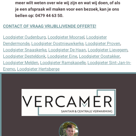
meer wilt weten over wie wij zijn en wat wij doen, of als
je een afspraak wil maken voor een bezoek, kan je ons
bellen op: 0479 44 63 50.
CONTACT OF VRAAG VRIJBLIJVENDE OFFERTE!
Loodgieter Oudenburg
,
Loodgieter Moorsel
,
Loodgieter
Dendermonde
,
Loodgieter Oostnieuwkerke
,
Loodgieter Proven
,
Loodgieter Snaaskerke
,
Loodgieter De Haan
,
Loodgieter Lievegem
,
Loodgieter Desteldonk
,
Loodgieter Eine
,
Loodgieter Oostakker
,
Loodgieter Melden
,
Loodgieter Ramskapelle
,
Loodgieter Sint-Jan-In-
Eremo
,
Loodgieter Hertsberge