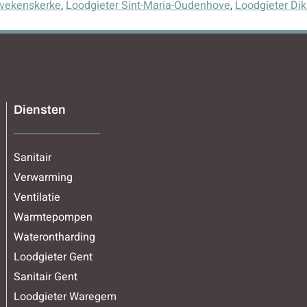
ivekenskerke
,
Loodgieter Sint-Maria-Oudenhove
,
Loodgieter Dik
Diensten
Sanitair
Verwarming
Ventilatie
Warmtepompen
Waterontharding
Loodgieter Gent
Sanitair Gent
Loodgieter Waregem