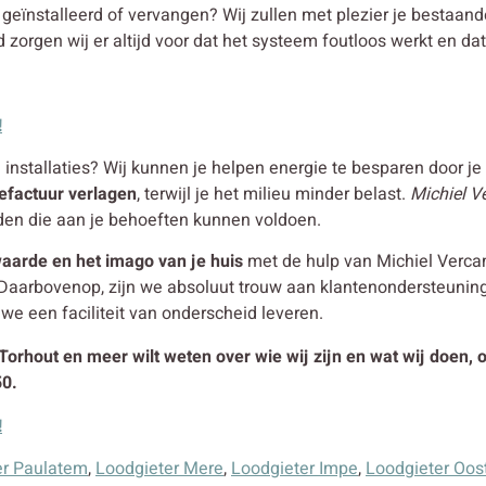
en geïnstalleerd of vervangen? Wij zullen met plezier je besta
d zorgen wij er altijd voor dat het systeem foutloos werkt en dat
!
stallaties? Wij kunnen je helpen energie te besparen door je sa
efactuur verlagen
, terwijl je het milieu minder belast.
Michiel V
den die aan je behoeften kunnen voldoen.
aarde en het imago van je huis
met de hulp van Michiel Vercame
Daarbovenop, zijn we absoluut trouw aan klantenondersteunin
l we een faciliteit van onderscheid leveren.
 Torhout en meer wilt weten over wie wij zijn en wat wij doen,
50.
!
er Paulatem
,
Loodgieter Mere
,
Loodgieter Impe
,
Loodgieter Oos