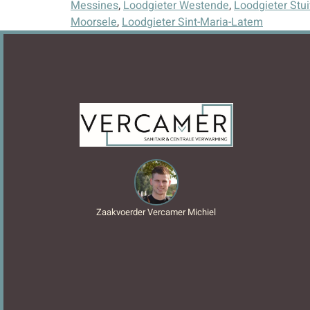
Messines
,
Loodgieter Westende
,
Loodgieter Stu
Moorsele
,
Loodgieter Sint-Maria-Latem
Zaakvoerder Vercamer Michiel