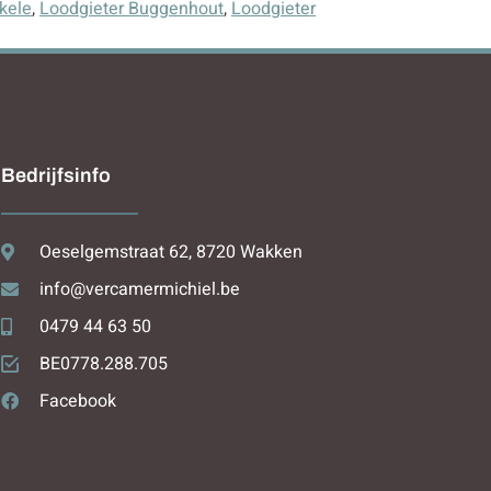
kele
,
Loodgieter Buggenhout
,
Loodgieter
Bedrijfsinfo
Oeselgemstraat 62, 8720 Wakken
info@vercamermichiel.be
0479 44 63 50
BE0778.288.705
Facebook