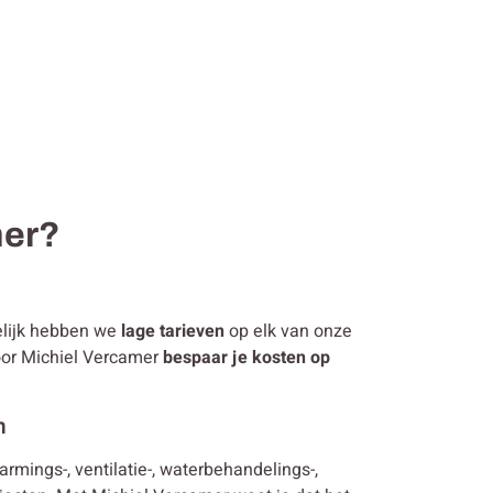
mer?
melijk hebben we
lage tarieven
op elk van onze
voor Michiel Vercamer
bespaar je kosten op
n
warmings-, ventilatie-, waterbehandelings-,