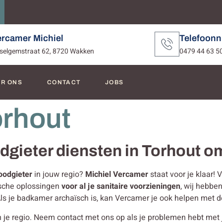
ercamer Michiel
Telefoon
selgemstraat 62, 8720 Wakken
0479 44 63 5
R ONS
CONTACT
JOBS
orhout
odgieter diensten in Torhout 
oodgieter
in jouw regio?
Michiel Vercamer
staat voor je klaar!
ische oplossingen
voor al je sanitaire voorzieningen
, wij hebbe
Als je badkamer archaïsch is, kan Vercamer je ook helpen met 
je regio. Neem contact met ons op als je problemen hebt met je l