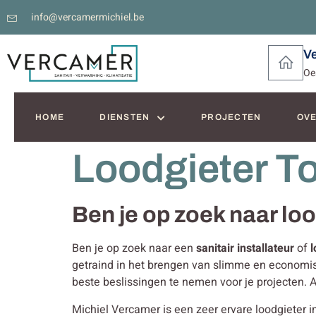
info@vercamermichiel.be
V
Oe
HOME
DIENSTEN
PROJECTEN
OVE
Loodgieter T
Ben je op zoek naar lo
Ben je op zoek naar een
sanitair installateur
of
l
getraind in het brengen van slimme en econom
beste beslissingen te nemen voor je projecten. 
Michiel Vercamer is een zeer ervare loodgieter in 