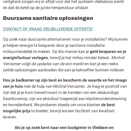
veiligheid zorgen wij er altijd voor dat het systeem vlekkeloos werkt
en dat de ketel op de juiste temperatuur afslaat.
Duurzame sanitaire oplossingen
CONTACT OF VRAAG VRIJBLIJVENDE OFFERTE!
Op zoek naar duurzame alternatieven voor je installaties? Wij kunnen
je helpen energie te besparen door je sanitaire installatie
milieuvriendelijk te maken. Op die manier kan je
geld besparen en je
energiefactuur verlagen
, terwijl je het milieu minder belast.
Michiel
Vercamer volgt de updates van de eco-markt
en kan je een reeks
solide oplossingen aanbieden die aan je behoeften kunnen voldoen.
Hou je badkamer op zijn best en bescherm de waarde en het imago
van je huis
met de hulp van Michiel Vercamer. Je mag er positief van
zijn dat je je huis toevertrouwt in de handen van een deskundige.
Daarbovenop, zijn we absoluut toegewijd aan klantenondersteuning
en tevredenheid. We proberen steeds om onze klanten
de best
mogelijke prijs
te bieden, terwijl we een faciliteit van kwaliteit
leveren.
Als je op zoek bent naar een loodgieter in Vlekkem en