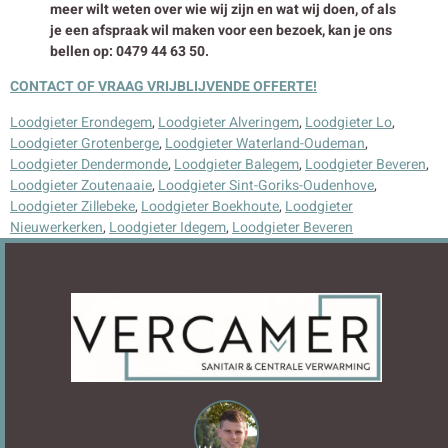
meer wilt weten over wie wij zijn en wat wij doen, of als
je een afspraak wil maken voor een bezoek, kan je ons
bellen op: 0479 44 63 50.
CONTACT OF VRAAG VRIJBLIJVENDE OFFERTE!
Loodgieter Erondegem
,
Loodgieter Alveringem
,
Loodgieter Lo
,
Loodgieter Grotenberge
,
Loodgieter Waterland-Oudeman
,
Loodgieter Dendermonde
,
Loodgieter Balegem
,
Loodgieter Beveren
,
Loodgieter Zoutenaaie
,
Loodgieter Sint-Goriks-Oudenhove
,
Loodgieter Zillebeke
,
Loodgieter Boekhoute
,
Loodgieter
Nieuwerkerken
,
Loodgieter Idegem
,
Loodgieter Beveren