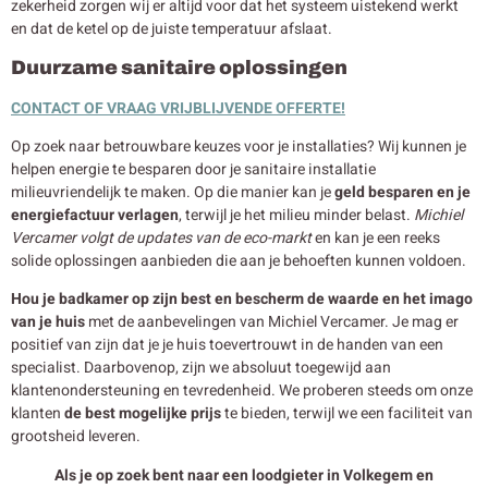
zekerheid zorgen wij er altijd voor dat het systeem uistekend werkt
en dat de ketel op de juiste temperatuur afslaat.
Duurzame sanitaire oplossingen
CONTACT OF VRAAG VRIJBLIJVENDE OFFERTE!
Op zoek naar betrouwbare keuzes voor je installaties? Wij kunnen je
helpen energie te besparen door je sanitaire installatie
milieuvriendelijk te maken. Op die manier kan je
geld besparen en je
energiefactuur verlagen
, terwijl je het milieu minder belast.
Michiel
Vercamer volgt de updates van de eco-markt
en kan je een reeks
solide oplossingen aanbieden die aan je behoeften kunnen voldoen.
Hou je badkamer op zijn best en bescherm de waarde en het imago
van je huis
met de aanbevelingen van Michiel Vercamer. Je mag er
positief van zijn dat je je huis toevertrouwt in de handen van een
specialist. Daarbovenop, zijn we absoluut toegewijd aan
klantenondersteuning en tevredenheid. We proberen steeds om onze
klanten
de best mogelijke prijs
te bieden, terwijl we een faciliteit van
grootsheid leveren.
Als je op zoek bent naar een loodgieter in Volkegem en