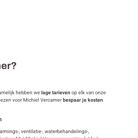
mer?
namelijk hebben we
lage tarieven
op elk van onze
 kiezen voor Michiel Vercamer
bespaar je kosten
n
warmings-, ventilatie-, waterbehandelings-,