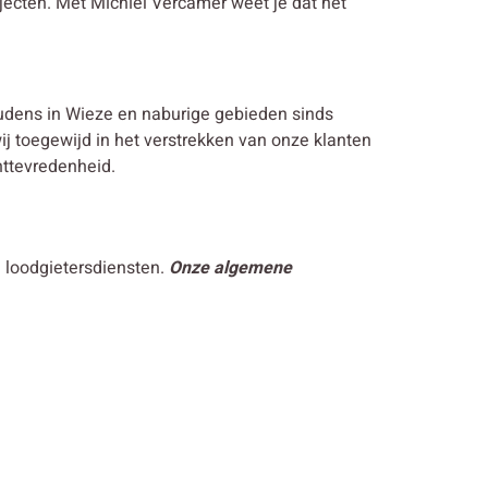
jecten. Met Michiel Vercamer weet je dat het
udens in Wieze en naburige gebieden sinds
wij toegewijd in het verstrekken van onze klanten
nttevredenheid.
n loodgietersdiensten.
Onze algemene