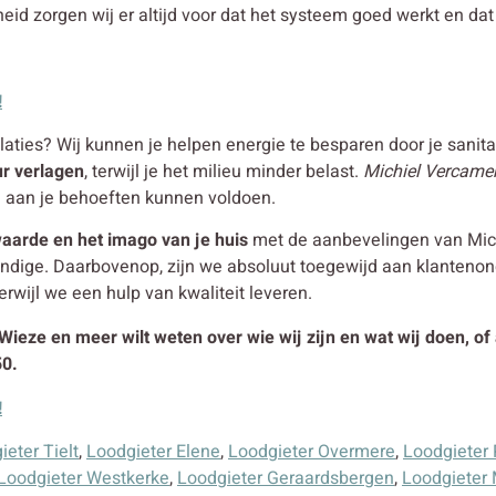
eid zorgen wij er altijd voor dat het systeem goed werkt en dat 
!
aties? Wij kunnen je helpen energie te besparen door je sanitai
ur verlagen
, terwijl je het milieu minder belast.
Michiel Vercamer
e aan je behoeften kunnen voldoen.
aarde en het imago van je huis
met de aanbevelingen van Michi
undige. Daarbovenop, zijn we absoluut toegewijd aan klanteno
erwijl we een hulp van kwaliteit leveren.
 Wieze en meer wilt weten over wie wij zijn en wat wij doen, o
50.
!
ieter Tielt
,
Loodgieter Elene
,
Loodgieter Overmere
,
Loodgieter
Loodgieter Westkerke
,
Loodgieter Geraardsbergen
,
Loodgieter