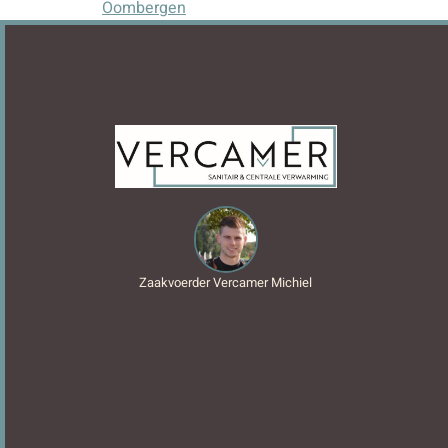
Oombergen
Zaakvoerder Vercamer Michiel