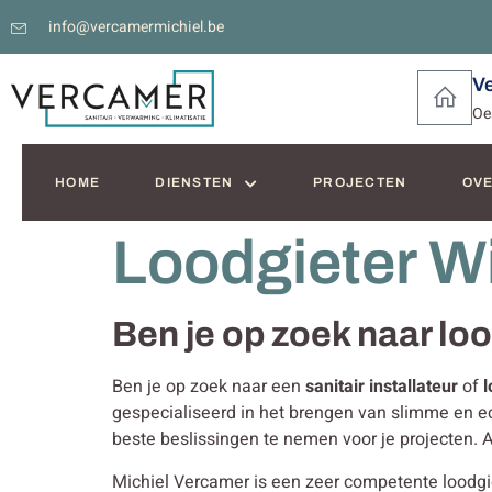
info@vercamermichiel.be
V
Oe
HOME
DIENSTEN
PROJECTEN
OVE
Loodgieter W
Ben je op zoek naar lo
Ben je op zoek naar een
sanitair installateur
of
l
gespecialiseerd in het brengen van slimme en
beste beslissingen te nemen voor je projecten.
Michiel Vercamer is een zeer competente loodgiete