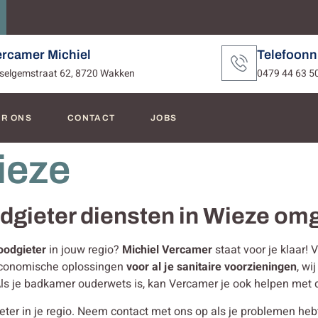
ercamer Michiel
Telefoon
selgemstraat 62, 8720 Wakken
0479 44 63 5
R ONS
CONTACT
JOBS
ieze
odgieter diensten in Wieze o
oodgieter
in jouw regio?
Michiel Vercamer
staat voor je klaar!
 economische oplossingen
voor al je sanitaire voorzieningen
, wi
 Als je badkamer ouderwets is, kan Vercamer je ook helpen met
r in je regio. Neem contact met ons op als je problemen hebt met