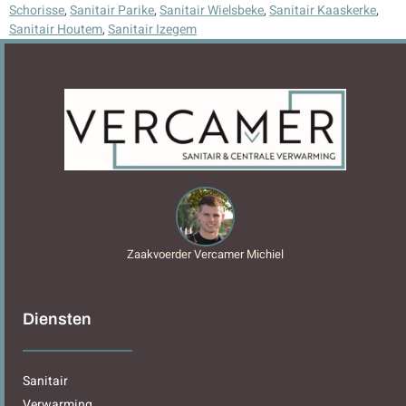
Schorisse
,
Sanitair Parike
,
Sanitair Wielsbeke
,
Sanitair Kaaskerke
,
Sanitair Houtem
,
Sanitair Izegem
Zaakvoerder Vercamer Michiel
Diensten
Sanitair
Verwarming