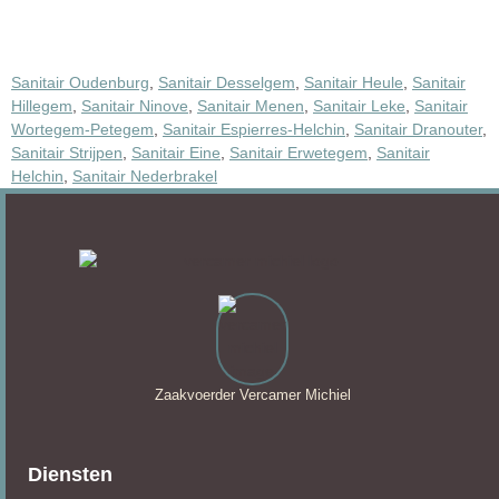
Sanitair Oudenburg
,
Sanitair Desselgem
,
Sanitair Heule
,
Sanitair
Hillegem
,
Sanitair Ninove
,
Sanitair Menen
,
Sanitair Leke
,
Sanitair
Wortegem-Petegem
,
Sanitair Espierres-Helchin
,
Sanitair Dranouter
,
Sanitair Strijpen
,
Sanitair Eine
,
Sanitair Erwetegem
,
Sanitair
Helchin
,
Sanitair Nederbrakel
Zaakvoerder Vercamer Michiel
Diensten