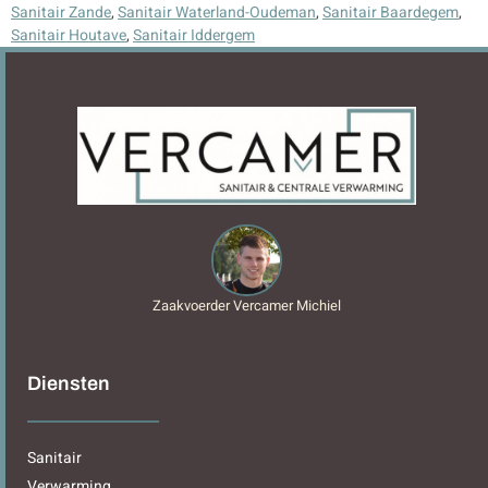
Sanitair Zande
,
Sanitair Waterland-Oudeman
,
Sanitair Baardegem
,
Sanitair Houtave
,
Sanitair Iddergem
Zaakvoerder Vercamer Michiel
Diensten
Sanitair
Verwarming