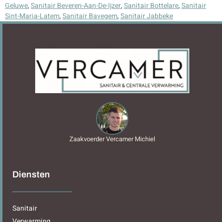
Geluwe
,
Sanitair Beveren-Aan-De-Ijzer
,
Sanitair Bottelare
,
Sanitair
Sint-Maria-Latem
,
Sanitair Bavegem
,
Sanitair Jabbeke
Zaakvoerder Vercamer Michiel
Diensten
Sanitair
Verwarming