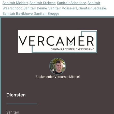
Sanitair Meldert
,
Sanitair Stekene
,
Sanitair Schorisse
,
Sanitair
Waarschoot
,
Sanitair Deurle
,
Sanitair Vosselare
,
Sanitair Dadizele
,
Sanitair Bavikhove
,
Sanitair Brugge
Zaakvoerder Vercamer Michiel
Diensten
Sanitair