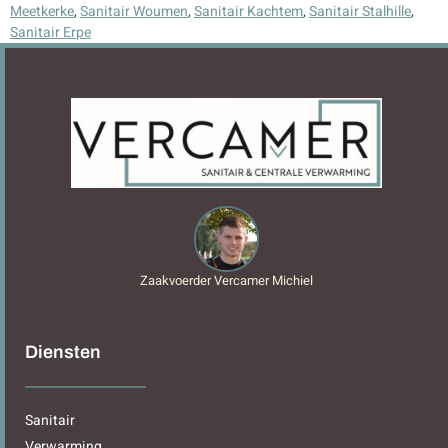
Meetkerke
,
Sanitair Woumen
,
Sanitair Kachtem
,
Sanitair Stalhille
,
Sanitair Erpe
Zaakvoerder Vercamer Michiel
Diensten
Sanitair
Verwarming