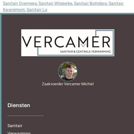
Sanitair Overmere
,
Sanitair Wilskerke
,
Sanitair Bottelare
,
Sanitair
Kwaremont
,
Sanitair Lo
Zaakvoerder Vercamer Michiel
Diensten
Sanitair
Verwarming