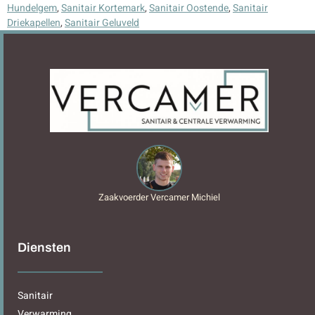
Hundelgem
,
Sanitair Kortemark
,
Sanitair Oostende
,
Sanitair
Driekapellen
,
Sanitair Geluveld
Zaakvoerder Vercamer Michiel
Diensten
Sanitair
Verwarming