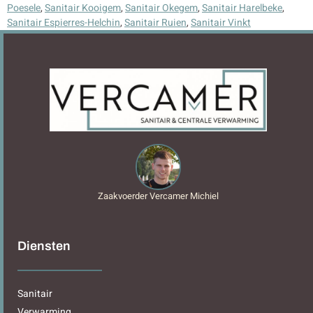
Poesele
,
Sanitair Kooigem
,
Sanitair Okegem
,
Sanitair Harelbeke
,
Sanitair Espierres-Helchin
,
Sanitair Ruien
,
Sanitair Vinkt
Zaakvoerder Vercamer Michiel
Diensten
Sanitair
Verwarming