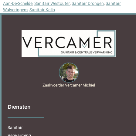
Aan-De-Schelde
,
Sanitair Westouter
,
Sanitair Drongen
,
Sanitair
Wulveringem
,
Sanitair Kallo
Zaakvoerder Vercamer Michiel
Diensten
Sanitair
Verwarming