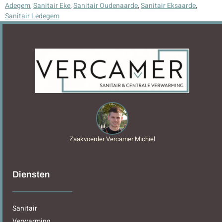
Adegem
,
Sanitair Eke
,
Sanitair Oudenaarde
,
Sanitair Eksaarde
,
Sanitair Ledegem
Zaakvoerder Vercamer Michiel
Diensten
Sanitair
Verwarming