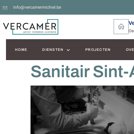
info@vercamermichiel.be
V
Oe
HOME
DIENSTEN
PROJECTEN
OVE
Sanitair Sint