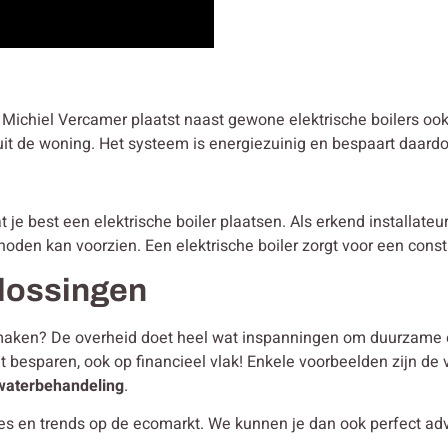
e? Michiel Vercamer plaatst naast gewone elektrische boilers o
it de woning. Het systeem is energiezuinig en bespaart daardoo
e best een elektrische boiler plaatsen. Als erkend installateur 
noden kan voorzien. Een elektrische boiler zorgt voor een cons
lossingen
er maken? De overheid doet heel wat inspanningen om duurzame 
at besparen, ook op financieel vlak! Enkele voorbeelden zijn de 
waterbehandeling
.
ies en trends op de ecomarkt. We kunnen je dan ook perfect ad