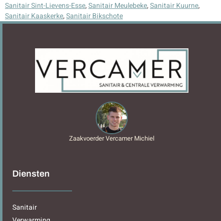
Sanitair Sint-Lievens-Esse
,
Sanitair Meulebeke
,
Sanitair Kuurne
,
Sanitair Kaaskerke
,
Sanitair Bikschote
Zaakvoerder Vercamer Michiel
Diensten
Sanitair
Verwarming