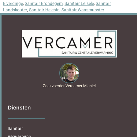
Elverdinge
,
Sanitair Erondegem
,
Sanitair Leisele
,
Sanitair
Landskouter
,
Sanitair Helchin
,
Sanitair Waasmunster
Zaakvoerder Vercamer Michiel
Diensten
Sanitair
Verwarming