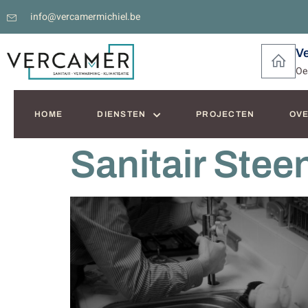
info@vercamermichiel.be
V
Oe
HOME
DIENSTEN
PROJECTEN
OVE
Sanitair Stee