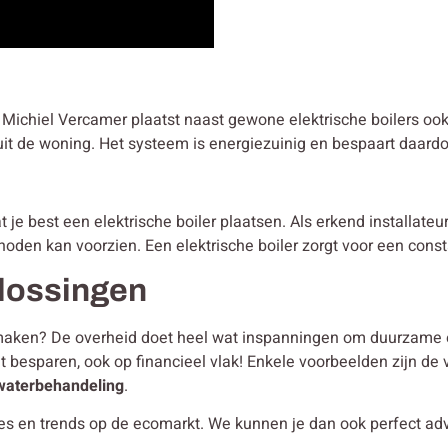
e? Michiel Vercamer plaatst naast gewone elektrische boilers o
it de woning. Het systeem is energiezuinig en bespaart daardoo
e best een elektrische boiler plaatsen. Als erkend installateur 
noden kan voorzien. Een elektrische boiler zorgt voor een cons
lossingen
er maken? De overheid doet heel wat inspanningen om duurzame 
at besparen, ook op financieel vlak! Enkele voorbeelden zijn de 
waterbehandeling
.
ies en trends op de ecomarkt. We kunnen je dan ook perfect ad