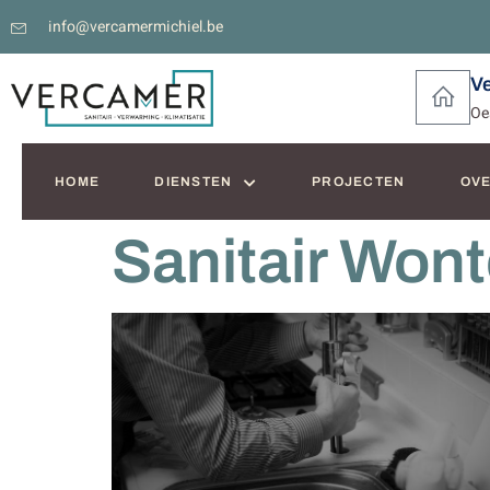
info@vercamermichiel.be
V
Oe
HOME
DIENSTEN
PROJECTEN
OVE
Sanitair Won