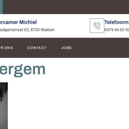
ercamer Michiel
Telefoon
selgemstraat 62, 8720 Wakken
0479 44 63 5
R ONS
CONTACT
JOBS
tergem