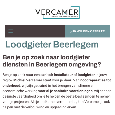
IK WIL EEN OFFERTE
Loodgieter Beerlegem
Ben je op zoek naar loodgieter
diensten in Beerlegem omgeving?
Ben je op zoek naar een
sanitair installateur
of
loodgieter
in jouw
regio?
Michiel Vercamer
staat voor je klaar! Van
noodreparaties tot
onderhoud
, wij zijn getraind in het brengen van slimme en
economische werking
voor al je sanitaire voorzieningen
, wij hebben
de juiste vaardigheid om je te helpen de beste beslissingen te nemen
voor je projecten. Als je badkamer verouderd is, kan Vercamer je ook
helpen met de verbouwing en upgrading ervan.