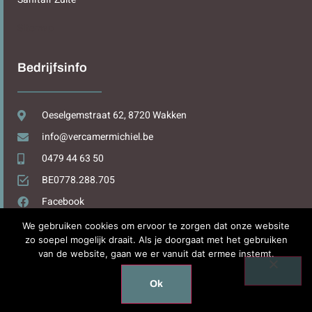
Sitemap
Bedrijfsinfo
Oeselgemstraat 62, 8720 Wakken
info@vercamermichiel.be
0479 44 63 50
BE0778.288.705
Facebook
We gebruiken cookies om ervoor te zorgen dat onze website
zo soepel mogelijk draait. Als je doorgaat met het gebruiken
van de website, gaan we er vanuit dat ermee instemt.
Design by
WPDesign.be
Ok
Copyright © 2025. All rights reserved.