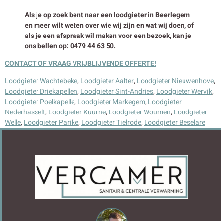
Als je op zoek bent naar een loodgieter in Beerlegem
en meer wilt weten over wie wij zijn en wat wij doen, of
als je een afspraak wil maken voor een bezoek, kan je
ons bellen op: 0479 44 63 50.
CONTACT OF VRAAG VRIJBLIJVENDE OFFERTE!
Loodgieter Wachtebeke
,
Loodgieter Aalter
,
Loodgieter Nieuwenhove
,
Loodgieter Driekapellen
,
Loodgieter Sint-Andries
,
Loodgieter Wervik
,
Loodgieter Poelkapelle
,
Loodgieter Markegem
,
Loodgieter
Nederhasselt
,
Loodgieter Kuurne
,
Loodgieter Woumen
,
Loodgieter
Welle
,
Loodgieter Parike
,
Loodgieter Tielrode
,
Loodgieter Beselare