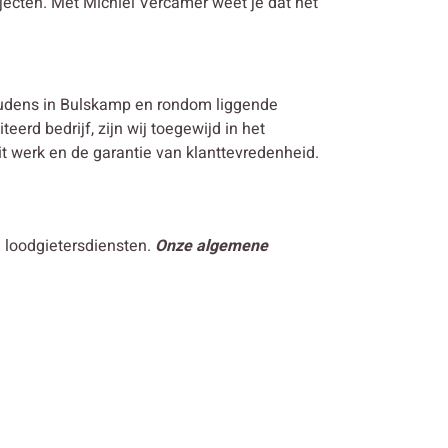
jecten. Met Michiel Vercamer weet je dat het
oudens in Bulskamp en rondom liggende
erd bedrijf, zijn wij toegewijd in het
t werk en de garantie van klanttevredenheid.
n loodgietersdiensten.
Onze algemene