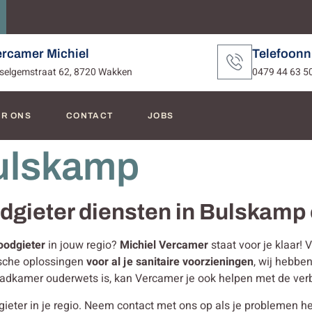
ercamer Michiel
Telefoon
selgemstraat 62, 8720 Wakken
0479 44 63 5
R ONS
CONTACT
JOBS
ulskamp
oodgieter diensten in Bulskam
oodgieter
in jouw regio?
Michiel Vercamer
staat voor je klaar!
ische oplossingen
voor al je sanitaire voorzieningen
, wij hebbe
 badkamer ouderwets is, kan Vercamer je ook helpen met de ver
eter in je regio. Neem contact met ons op als je problemen hebt m