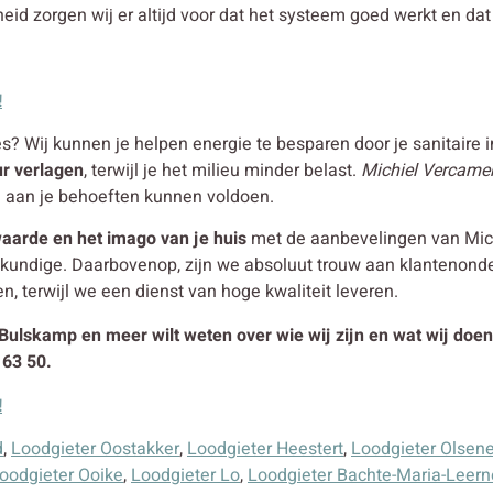
eid zorgen wij er altijd voor dat het systeem goed werkt en dat 
!
es? Wij kunnen je helpen energie te besparen door je sanitaire i
ur verlagen
, terwijl je het milieu minder belast.
Michiel Vercamer
e aan je behoeften kunnen voldoen.
aarde en het imago van je huis
met de aanbevelingen van Michi
eskundige. Daarbovenop, zijn we absoluut trouw aan klantenon
n, terwijl we een dienst van hoge kwaliteit leveren.
 Bulskamp en meer wilt weten over wie wij zijn en wat wij doen
 63 50.
!
d
,
Loodgieter Oostakker
,
Loodgieter Heestert
,
Loodgieter Olsen
oodgieter Ooike
,
Loodgieter Lo
,
Loodgieter Bachte-Maria-Leern