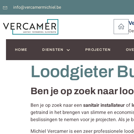
info@vercamermichiel.be
V
Oe
HOME
DIENSTEN
PROJECTEN
OVE
Loodgieter B
Ben je op zoek naar l
Ben je op zoek naar een
sanitair installateur
of
l
getraind in het brengen van slimme en econom
beslissingen te nemen voor je projecten. Als je
Michiel Vercamer is een zeer professionele loodgi