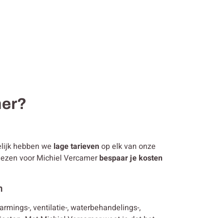
mer?
melijk hebben we
lage tarieven
op elk van onze
 kiezen voor Michiel Vercamer
bespaar je kosten
n
warmings-, ventilatie-, waterbehandelings-,