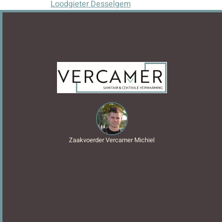
Loodgieter Desselgem
Zaakvoerder Vercamer Michiel