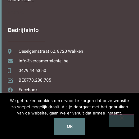
Sitemap
Bedrijfsinfo
Oeselgemstraat 62, 8720 Wakken
info@vercamermichiel.be
0479 44 63 50
BE0778.288.705
Facebook
We gebruiken cookies om ervoor te zorgen dat onze website
zo soepel mogelijk draait. Als je doorgaat met het gebruiken
van de website, gaan we er vanuit dat ermee instemt.
Design by
WPDesign.be
Ok
Copyright © 2025. All rights reserved.