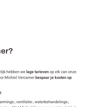
mer?
melijk hebben we
lage tarieven
op elk van onze
voor Michiel Vercamer
bespaar je kosten op
n
warmings-, ventilatie-, waterbehandelings-,