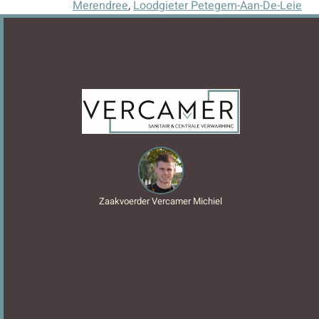
Merendree
,
Loodgieter Petegem-Aan-De-Leie
Zaakvoerder Vercamer Michiel