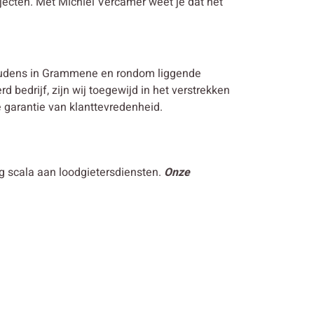
jecten. Met Michiel Vercamer weet je dat het
houdens in Grammene en rondom liggende
 bedrijf, zijn wij toegewijd in het verstrekken
 garantie van klanttevredenheid.
 scala aan loodgietersdiensten.
Onze