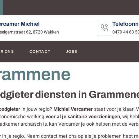
ercamer Michiel
Telefoon
selgemstraat 62, 8720 Wakken
0479 44 63 5
R ONS
CONTACT
JOBS
Grammene
oodgieter diensten in Gramme
oodgieter
in jouw regio?
Michiel Vercamer
staat voor je klaar!
 economische werking
voor al je sanitaire voorzieningen
, wij he
 badkamer archaïsch is, kan Vercamer je ook helpen met de ver
in je regio. Neem contact met ons op als je problemen hebt met je