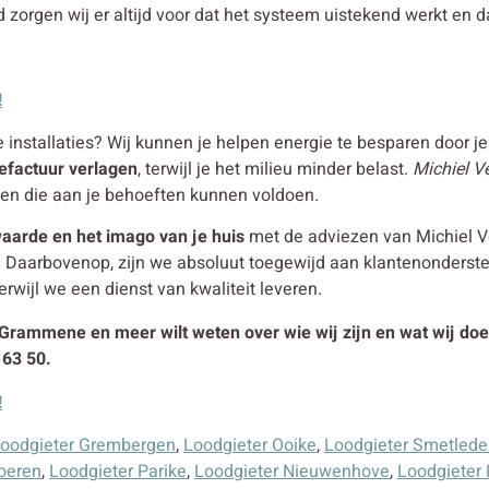
d zorgen wij er altijd voor dat het systeem uistekend werkt en d
!
nstallaties? Wij kunnen je helpen energie te besparen door je s
efactuur verlagen
, terwijl je het milieu minder belast.
Michiel V
en die aan je behoeften kunnen voldoen.
aarde en het imago van je huis
met de adviezen van Michiel Ve
. Daarbovenop, zijn we absoluut toegewijd aan klantenonderst
erwijl we een dienst van kwaliteit leveren.
n Grammene en meer wilt weten over wie wij zijn en wat wij doe
 63 50.
!
oodgieter Grembergen
,
Loodgieter Ooike
,
Loodgieter Smetlede
oeren
,
Loodgieter Parike
,
Loodgieter Nieuwenhove
,
Loodgieter