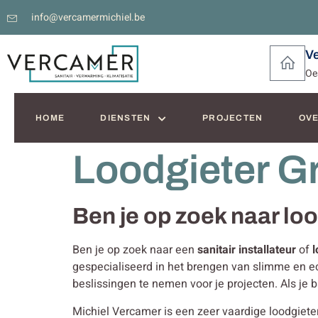
info@vercamermichiel.be
V
Oe
HOME
DIENSTEN
PROJECTEN
OVE
Loodgieter 
Ben je op zoek naar l
Ben je op zoek naar een
sanitair installateur
of
l
gespecialiseerd in het brengen van slimme en
beslissingen te nemen voor je projecten. Als je
Michiel Vercamer is een zeer vaardige loodgieter 