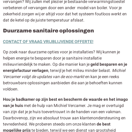
vervangen? Wij zullen met plezier je bestaande verwarmingstoestel
verbeteren of vervangen door een ander model van boiler. Voor je
zekerheid zorgen wij er altijd voor dat het systeem foutloos werkt en
dat de ketel op de juiste temperatuur afslaat.
Duurzame sanitaire oplossingen
CONTACT OF VRAAG VRIJBLIJVENDE OFFERTE!
Op zoek naar duurzame opties voor je installaties? Wij kunnen je
helpen energie te besparen door je sanitaire installatie
milieuvriendelijk te maken. Op die manier kan je
geld besparen en je
energiefactuur verlagen
, terwijl je het milieu minder belast.
Michiel
Vercamer volgt de updates van de eco-markt
en kan je een reeks
betrouwbare oplossingen aanbieden die aan je behoeften kunnen
voldoen.
Hou je badkamer op zijn best en bescherm de waarde en het imago
van je huis
met de hulp van Michiel Vercamer. Je mag er overtuigd
van zijn dat je je huis toevertrouwt in de handen van een vakman.
Daarbovenop, zijn we absoluut trouw aan klantenondersteuning en
tevredenheid. We proberen steeds om onze klanten
de best
mogelijke prijs
te bieden, terwijl we een dienst van grootsheid