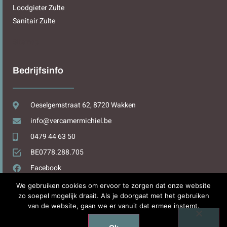
Loodgieter Zulte
Sanitair Zulte
Sitemap
Bedrijfsinfo
Oeselgemstraat 62, 8720 Wakken
info@vercamermichiel.be
0479 44 63 50
BE0778.288.705
Facebook
We gebruiken cookies om ervoor te zorgen dat onze website
zo soepel mogelijk draait. Als je doorgaat met het gebruiken
van de website, gaan we er vanuit dat ermee instemt.
Design by
WPDesign.be