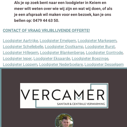
Als je op zoek bent naar een loodgieter in Keiem en
meer wilt weten over wie wij zijn en wat wij doen, of als
je een afspraak wil maken voor een bezoek, kan je ons
bellen op: 0479 44 63 50.
CONTACT OF VRAAG VRIJBLIJVENDE OFFERTE!
Loodgieter Aartrijke
,
Loodgieter Emelgem
,
Loodgieter Markegem
,
Loodgieter Schellebelle
,
Loodgieter Oostkamp
,
Loodgieter Burst
,
Loodgieter Hillegem
,
Loodgieter Blankenberge
,
Loodgieter Gontrode
,
Loodgieter Ieper
,
Loodgieter Eksaarde
,
Loodgieter Boezinge
,
Loodgieter Loppem
,
Loodgieter Nederboelare
,
Loodgieter Desselgem