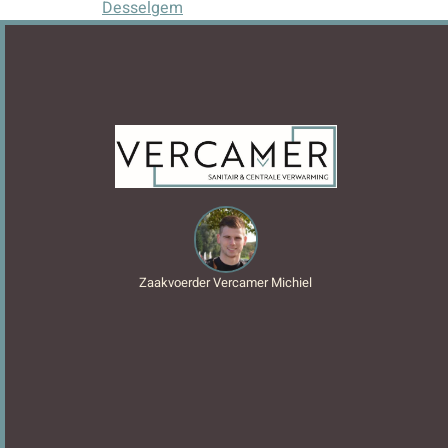
Desselgem
Zaakvoerder Vercamer Michiel