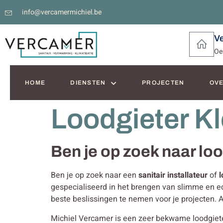
info@vercamermichiel.be
V
Oe
HOME
DIENSTEN
PROJECTEN
OVE
Loodgieter K
Ben je op zoek naar lo
Ben je op zoek naar een
sanitair installateur
of
l
gespecialiseerd in het brengen van slimme en
beste beslissingen te nemen voor je projecten. 
Michiel Vercamer is een zeer bekwame loodgieter i