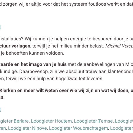
 zorgen wij er altijd voor dat het systeem foutloos werkt en dat
!
stallaties? Wij kunnen je helpen energie te besparen door je san
ctuur verlagen
, terwijl je het milieu minder belast.
Michiel Verc
 je behoeften kunnen voldoen.
aarde en het imago van je huis
met de aanbevelingen van Mich
eskundige. Daarbovenop, zijn we absoluut trouw aan klantenon
n, terwijl we een hulp van hoge kwaliteit leveren.
 Klerken en meer wilt weten over wie wij zijn en wat wij doen,
50.
!
gieter Berlare
,
Loodgieter Houtem
,
Loodgieter Temse
,
Loodgie
ren
,
Loodgieter Ninove
,
Loodgieter Woubrechtegem
,
Loodgiete