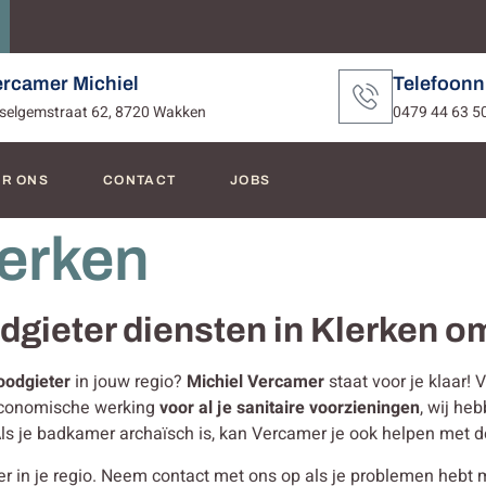
ercamer Michiel
Telefoon
selgemstraat 62, 8720 Wakken
0479 44 63 5
R ONS
CONTACT
JOBS
lerken
odgieter diensten in Klerken 
oodgieter
in jouw regio?
Michiel Vercamer
staat voor je klaar!
 economische werking
voor al je sanitaire voorzieningen
, wij he
Als je badkamer archaïsch is, kan Vercamer je ook helpen met
n je regio. Neem contact met ons op als je problemen hebt met j