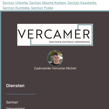
Sanitair Uitkerke
,
Sanitair Maarke-Kerkem
,
Sanitair Kaaskerke
,
Sanitair Rumbeke
,
Sanitair Poeke
Zaakvoerder Vercamer Michiel
Diensten
Sanitair
Verwarming