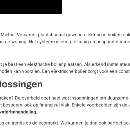
e? Michiel Vercamer plaatst naast gewone elektrische boilers o
it de woning. Het systeem is energiezuinig en bespaart daardoo
e best een elektrische boiler plaatsen. Als erkend installateur 
noden kan voorzien. Een elektrische boiler zorgt voor een cons
lossingen
er maken? De overheid doet heel wat inspanningen om duurzame 
at besparen, ook op financieel vlak! Enkele voorbeelden zijn de 
waterbehandeling
.
ies en trends op de ecomarkt. We kunnen je dan ook perfect ad