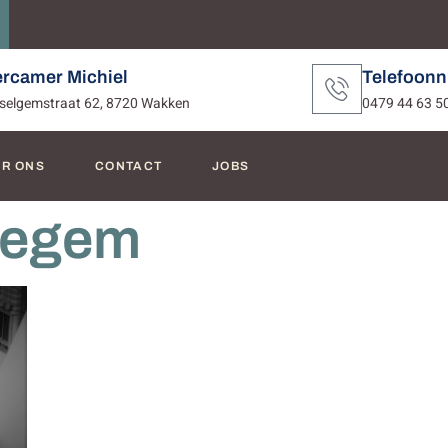
ercamer Michiel
Telefoon
selgemstraat 62, 8720 Wakken
0479 44 63 5
R ONS
CONTACT
JOBS
rlegem