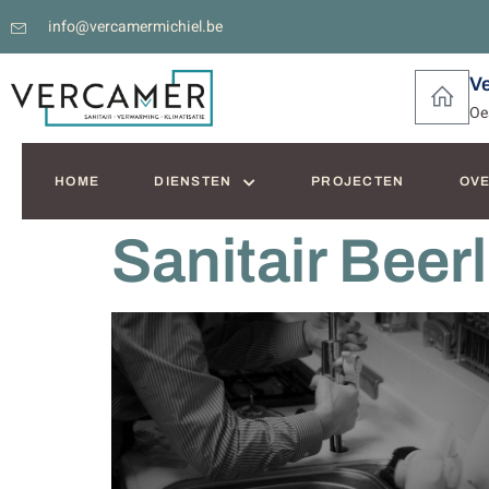
info@vercamermichiel.be
V
Oe
HOME
DIENSTEN
PROJECTEN
OVE
Sanitair Bee