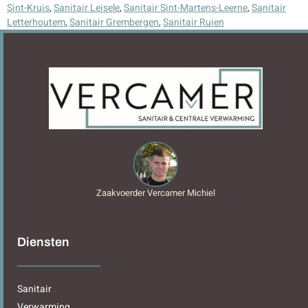
Sint-Kruis
,
Sanitair Leisele
,
Sanitair Sint-Martens-Leerne
,
Sanitair
Letterhoutem
,
Sanitair Grembergen
,
Sanitair Ruien
Zaakvoerder Vercamer Michiel
Diensten
Sanitair
Verwarming