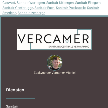
Geluveld
,
Sanitair Wortegem
,
Sanitair Uitbergen
,
Sanitair Elsegem
,
Sanitair Gentbrugge
,
Sanitair Esen
,
Sanitair Poelkapelle
,
Sanitair
Smetlede
,
Sanitair Izenberge
Zaakvoerder Vercamer Michiel
Diensten
Sanitair