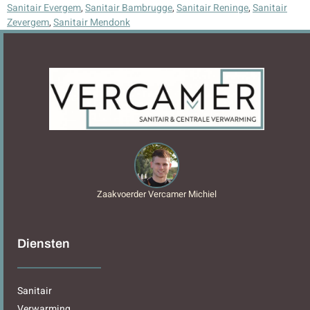
Sanitair Evergem
,
Sanitair Bambrugge
,
Sanitair Reninge
,
Sanitair
Zevergem
,
Sanitair Mendonk
Zaakvoerder Vercamer Michiel
Diensten
Sanitair
Verwarming