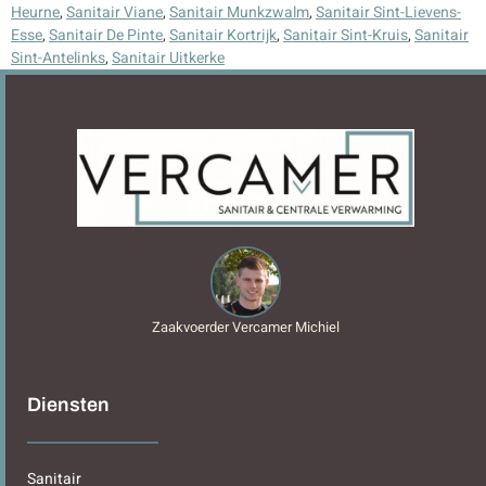
Heurne
,
Sanitair Viane
,
Sanitair Munkzwalm
,
Sanitair Sint-Lievens-
Esse
,
Sanitair De Pinte
,
Sanitair Kortrijk
,
Sanitair Sint-Kruis
,
Sanitair
Sint-Antelinks
,
Sanitair Uitkerke
Zaakvoerder Vercamer Michiel
Diensten
Sanitair