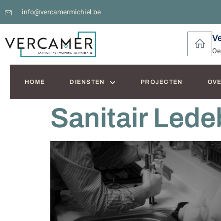
info@vercamermichiel.be
V
Oe
HOME
DIENSTEN
PROJECTEN
OVE
Sanitair Lede