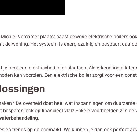
e? Michiel Vercamer plaatst naast gewone elektrische boilers o
it de woning. Het systeem is energiezuinig en bespaart daardoo
e best een elektrische boiler plaatsen. Als erkend installateur 
noden kan voorzien. Een elektrische boiler zorgt voor een cons
lossingen
er maken? De overheid doet heel wat inspanningen om duurzame 
at besparen, ook op financieel vlak! Enkele voorbeelden zijn de 
waterbehandeling
.
ies en trends op de ecomarkt. We kunnen je dan ook perfect ad