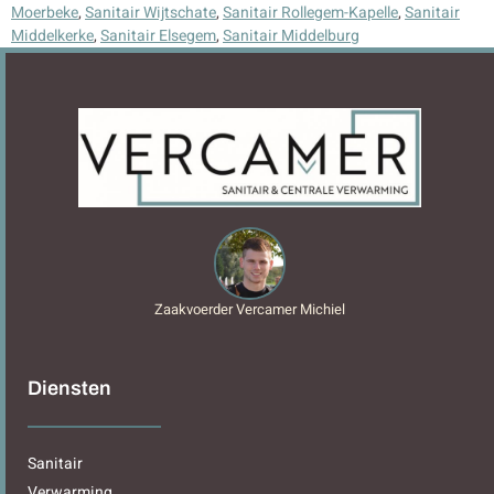
Moerbeke
,
Sanitair Wijtschate
,
Sanitair Rollegem-Kapelle
,
Sanitair
Middelkerke
,
Sanitair Elsegem
,
Sanitair Middelburg
Zaakvoerder Vercamer Michiel
Diensten
Sanitair
Verwarming