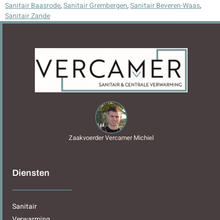
Sanitair Baasrode
,
Sanitair Grembergen
,
Sanitair Beveren-Waas
,
Sanitair Zande
Zaakvoerder Vercamer Michiel
Diensten
Sanitair
Verwarming