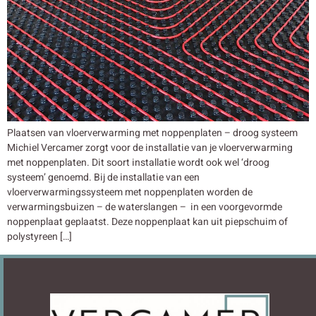
Plaatsen van vloerverwarming met noppenplaten – droog systeem
Michiel Vercamer zorgt voor de installatie van je vloerverwarming
met noppenplaten. Dit soort installatie wordt ook wel ‘droog
systeem’ genoemd. Bij de installatie van een
vloerverwarmingssysteem met noppenplaten worden de
verwarmingsbuizen – de waterslangen – in een voorgevormde
noppenplaat geplaatst. Deze noppenplaat kan uit piepschuim of
polystyreen […]