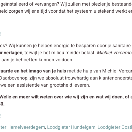
en geïnstalleerd of vervangen? Wij zullen met plezier je besta
eid zorgen wij er altijd voor dat het systeem uistekend werkt en
!
es? Wij kunnen je helpen energie te besparen door je sanitaire i
ur verlagen
, terwijl je het milieu minder belast.
Michiel Vercamer
e aan je behoeften kunnen voldoen.
aarde en het imago van je huis
met de hulp van Michiel Vercame
Daarbovenop, zijn we absoluut trouwhartig aan klantenonderst
l we een assistentie van grootsheid leveren.
 Welle en meer wilt weten over wie wij zijn en wat wij doen, of
50.
!
eter Hemelveerdegem
,
Loodgieter Hundelgem
,
Loodgieter Oost