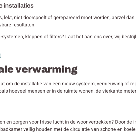
e installaties
t is, lekt, niet doorspoelt of gerepareerd moet worden, aarzel da
wbare resultaten.
 -systemen, kleppen of filters? Laat het aan ons over, wij bestri
!
rale verwarming
gaat om de installatie van een nieuw systeem, vernieuwing of r
oals hoeveel mensen er in de ruimte wonen, de vierkante mete
en en zorgen voor frisse lucht in de woonvertrekken? Door de i
e badkamer veilig houden met de circulatie van schone en koele l