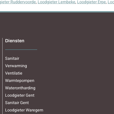
ieter Ruddervoorde
,
Loodgieter Lembeke
,
Loodgieter Erpe
,
Loo
Diensten
Sanitair
Verwarming
Ventilatie
Warmtepompen
Waterontharding
Loodgieter Gent
Sanitair Gent
Loodgieter Waregem