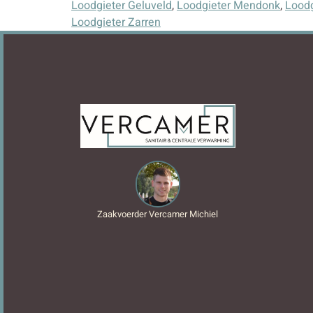
Loodgieter Geluveld
,
Loodgieter Mendonk
,
Loodg
Loodgieter Zarren
Zaakvoerder Vercamer Michiel