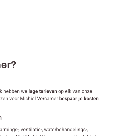
mer?
ijk hebben we
lage tarieven
op elk van onze
kiezen voor Michiel Vercamer
bespaar je kosten
n
warmings-, ventilatie-, waterbehandelings-,