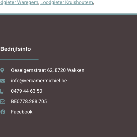
dgieter Waregem
,
Loodgieter Kruishoutem
,
Bedrijfsinfo
Oeselgemstraat 62, 8720 Wakken
info@vercamermichiel.be
0479 44 63 50
BE0778.288.705
Facebook