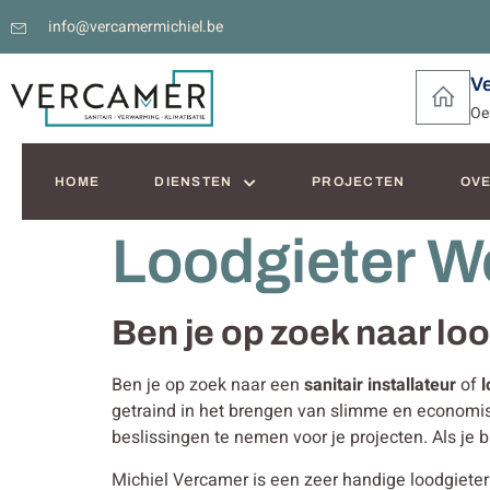
info@vercamermichiel.be
V
Oe
HOME
DIENSTEN
PROJECTEN
OVE
Loodgieter W
Ben je op zoek naar lo
Ben je op zoek naar een
sanitair installateur
of
l
getraind in het brengen van slimme en economi
beslissingen te nemen voor je projecten. Als je
Michiel Vercamer is een zeer handige loodgieter i