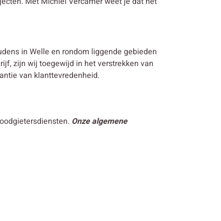
jecten. Met Michiel Vercamer weet je dat het
udens in Welle en rondom liggende gebieden
jf, zijn wij toegewijd in het verstrekken van
antie van klanttevredenheid.
loodgietersdiensten.
Onze algemene