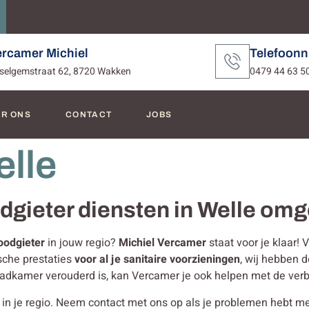
ercamer Michiel
Telefoon
selgemstraat 62, 8720 Wakken
0479 44 63 5
R ONS
CONTACT
JOBS
elle
odgieter diensten in Welle om
oodgieter
in jouw regio?
Michiel Vercamer
staat voor je klaar!
sche prestaties
voor al je sanitaire voorzieningen
, wij hebben d
 badkamer verouderd is, kan Vercamer je ook helpen met de ver
n je regio. Neem contact met ons op als je problemen hebt met je 